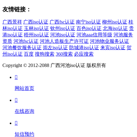
友情链接：
广西景祥
广西iso认证
广西fsc认证
南宁iso认证
柳州iso认证
桂
林iso认证
玉林iso认证
钦州iso认证
百色iso认证
北海iso认证
贵
港iso认证
梧州iso认证
河池iso认证
河池aaa信用等级
河池服务
资质
河池fsc认证
河池人造板生产许可证
河池物业服务认证
河池餐饮服务认证
崇左iso认证
防城港iso认证
来宾iso认证
贺
州iso认证
百度
搜狗搜索
360搜索
必应搜索
Copyright © 2012-2088 广西河池iso认证 版权所有

网站首页

在线咨询

短信预约