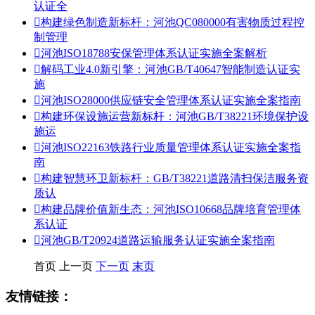
认证全

构建绿色制造新标杆：河池QC080000有害物质过程控
制管理

河池ISO18788安保管理体系认证实施全案解析

解码工业4.0新引擎：河池GB/T40647智能制造认证实
施

河池ISO28000供应链安全管理体系认证实施全案指南

构建环保设施运营新标杆：河池GB/T38221环境保护设
施运

河池ISO22163铁路行业质量管理体系认证实施全案指
南

构建智慧环卫新标杆：GB/T38221道路清扫保洁服务资
质认

构建品牌价值新生态：河池ISO10668品牌培育管理体
系认证

河池GB/T20924道路运输服务认证实施全案指南
首页
上一页
下一页
末页
友情链接：