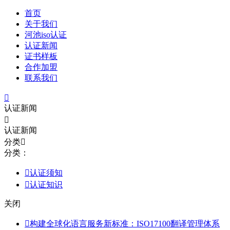
首页
关于我们
河池iso认证
认证新闻
证书样板
合作加盟
联系我们

认证新闻

认证新闻
分类

分类：

认证须知

认证知识
关闭

构建全球化语言服务新标准：ISO17100翻译管理体系