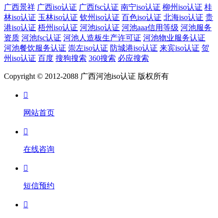
广西景祥
广西iso认证
广西fsc认证
南宁iso认证
柳州iso认证
桂
林iso认证
玉林iso认证
钦州iso认证
百色iso认证
北海iso认证
贵
港iso认证
梧州iso认证
河池iso认证
河池aaa信用等级
河池服务
资质
河池fsc认证
河池人造板生产许可证
河池物业服务认证
河池餐饮服务认证
崇左iso认证
防城港iso认证
来宾iso认证
贺
州iso认证
百度
搜狗搜索
360搜索
必应搜索
Copyright © 2012-2088 广西河池iso认证 版权所有

网站首页

在线咨询

短信预约
