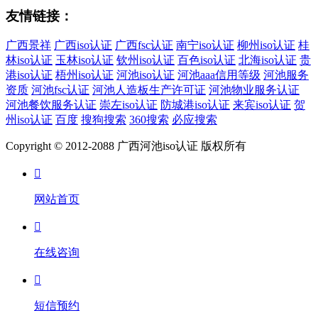
友情链接：
广西景祥
广西iso认证
广西fsc认证
南宁iso认证
柳州iso认证
桂
林iso认证
玉林iso认证
钦州iso认证
百色iso认证
北海iso认证
贵
港iso认证
梧州iso认证
河池iso认证
河池aaa信用等级
河池服务
资质
河池fsc认证
河池人造板生产许可证
河池物业服务认证
河池餐饮服务认证
崇左iso认证
防城港iso认证
来宾iso认证
贺
州iso认证
百度
搜狗搜索
360搜索
必应搜索
Copyright © 2012-2088 广西河池iso认证 版权所有

网站首页

在线咨询

短信预约